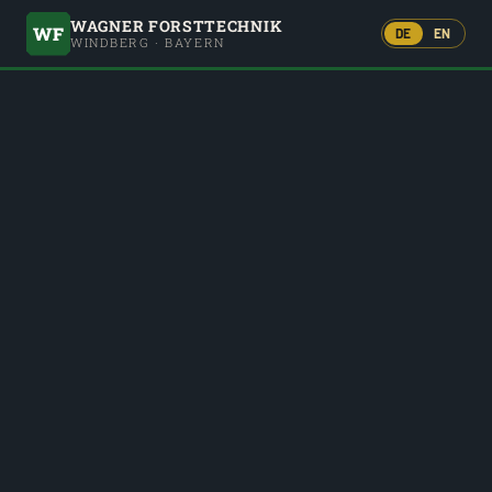
WAGNER FORSTTECHNIK
WF
DE
EN
WINDBERG · BAYERN