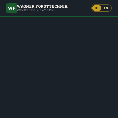
WAGNER FORSTTECHNIK
WF
DE
EN
WINDBERG · BAYERN