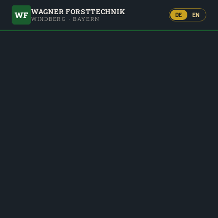
WAGNER FORSTTECHNIK
WF
DE
EN
WINDBERG · BAYERN