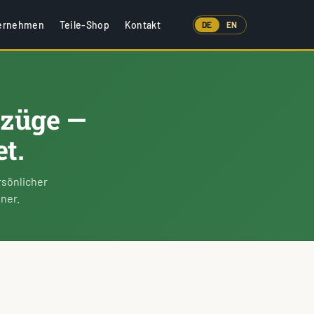
ernehmen
Teile-Shop
Kontakt
DE
EN
ezüge —
t.
rsönlicher
ner.