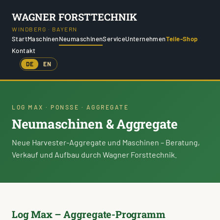
WAGNER FORSTTECHNIK
WINDBERG · BAYERN
Start
Maschinen
Neumaschinen
Service
Unternehmen
Teile-Shop
Kontakt
DE
EN
LOG MAX · PONSSE · AGGREGATE
Neumaschinen & Aggregate
Neue Harvester-Aggregate und Maschinen – Beratung,
Verkauf und Aufbau durch Wagner Forsttechnik.
Log Max – Aggregate-Programm