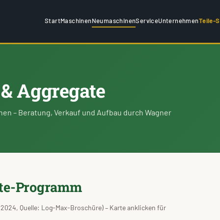
Start
Maschinen
Neumaschinen
Service
Unternehmen
Teile-
& Aggregate
en – Beratung, Verkauf und Aufbau durch Wagner
ate-Programm
2024, Quelle: Log-Max-Broschüre) – Karte anklicken für