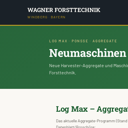
WAGNER FORSTTECHNIK
WINDBERG · BAYERN
LOG MAX · PONSSE · AGGREGATE
Neumaschinen 
Neue Harvester-Aggregate und Maschin
Forsttechnik.
Log Max – Aggreg
Das aktuelle Aggregate-Programm (Stand 
Datenblatt/Broschüre: