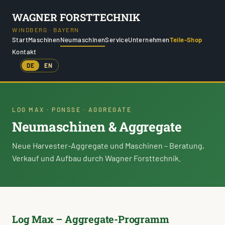
WAGNER FORSTTECHNIK
WINDBERG · BAYERN
Start
Maschinen
Neumaschinen
Service
Unternehmen
Teile-Shop
Kontakt
DE
EN
LOG MAX · PONSSE · AGGREGATE
Neumaschinen & Aggregate
Neue Harvester-Aggregate und Maschinen – Beratung,
Verkauf und Aufbau durch Wagner Forsttechnik.
Log Max – Aggregate-Programm